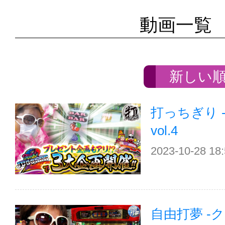
動画一覧
新しい
打っちぎり 
vol.4
2023-10-28 18
自由打夢 -クワ