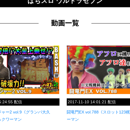
ぱちスロ ウルトラセブン
15:24:55 配信
2017-11-10 14:01:21 配信
ー2 vol.9《グランパ大久
闘竜門EX vol.788《スロット12
＆クワーマン
ーマン