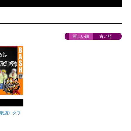
新しい順
古い順
3梶取店》クワ