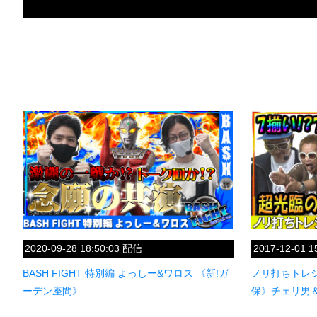
2020-09-28 18:50:03 配信
2017-12-01 
BASH FIGHT 特別編 よっしー&ワロス 《新!ガ
ノリ打ちトレジャ
ーデン座間》
保》チェリ男