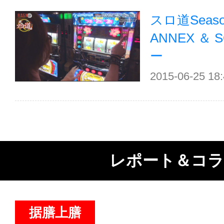
スロ道Seaso
ANNEX ＆
ー
2015-06-25 18
レポート＆コ
据膳上膳