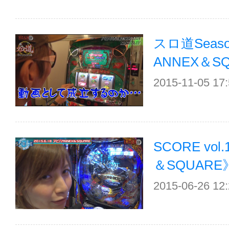
スロ道Seaso
ANNEX＆S
2015-11-05 17
SCORE vo
＆SQUARE》
2015-06-26 12