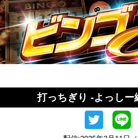
打っちぎり -よっしー編- 