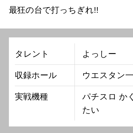
最狂の台で打っちぎれ!!
タレント
よっしー
収録ホール
ウエスタン
実戦機種
パチスロ か
たい