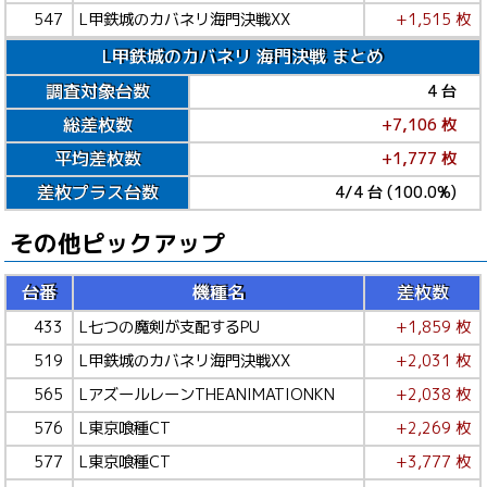
547
L甲鉄城のカバネリ海門決戦XX
+1,515 枚
L甲鉄城のカバネリ 海門決戦 まとめ
調査対象台数
4 台
総差枚数
+7,106 枚
平均差枚数
+1,777 枚
差枚プラス台数
4/4 台 (100.0%)
その他ピックアップ
台番
機種名
差枚数
433
L七つの魔剣が支配するPU
+1,859 枚
519
L甲鉄城のカバネリ海門決戦XX
+2,031 枚
565
LアズールレーンTHEANIMATIONKN
+2,038 枚
576
L東京喰種CT
+2,269 枚
577
L東京喰種CT
+3,777 枚