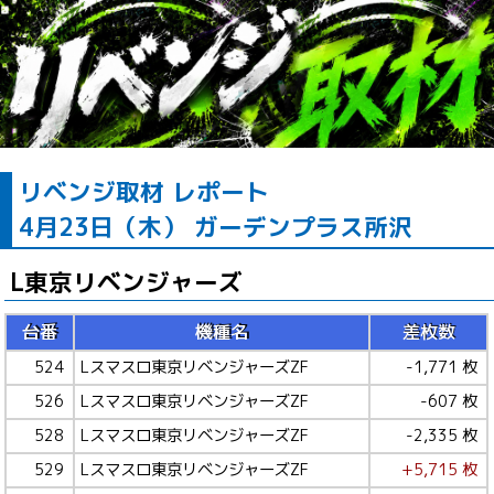
リベンジ取材 レポート
4月23日（木） ガーデンプラス所沢
L東京リベンジャーズ
台番
機種名
差枚数
524
Lスマスロ東京リベンジャーズZF
-1,771 枚
526
Lスマスロ東京リベンジャーズZF
-607 枚
528
Lスマスロ東京リベンジャーズZF
-2,335 枚
529
Lスマスロ東京リベンジャーズZF
+5,715 枚