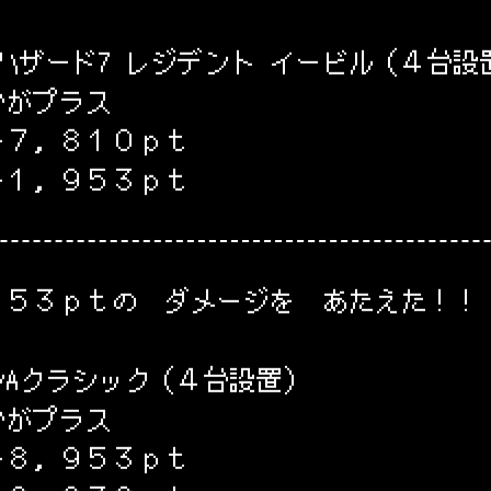
ハザード7 レジデント イービル（４台設
台がプラス
＋７，８１０ｐｔ
＋１，９５３ｐｔ
９５３ｐｔの ダメージを あたえた！！
ンAクラシック（４台設置）
台がプラス
＋８，９５３ｐｔ