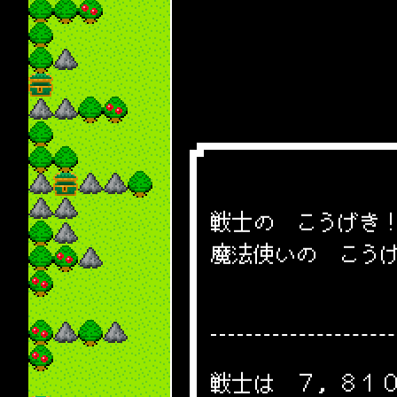
戦士の こうげき
魔法使いの こう
戦士は ７，８１