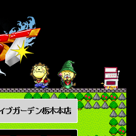
) ライブガーデン栃木本店