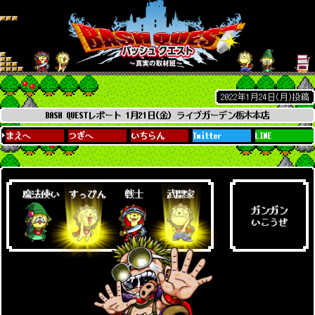
2022年1月24日(月)投稿
BASH QUESTレポート 1月21日(金) ライブガーデン栃木本店
まえへ
つぎへ
いちらん
Twitter
LINE