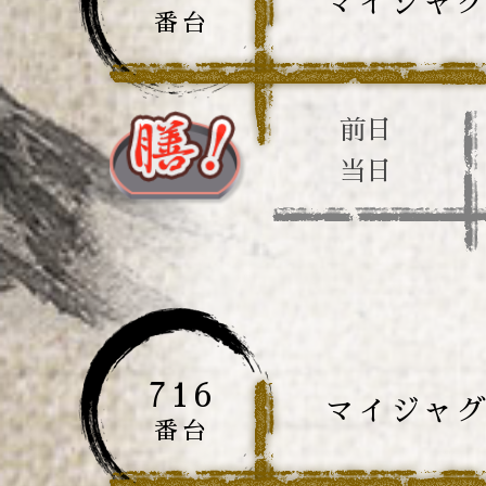
マイジャグ
番台
前日
当日
716
マイジャグ
番台