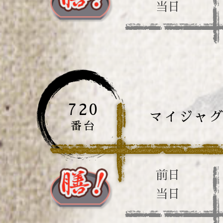
当日
720
マイジャグ
番台
前日
当日