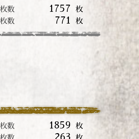
1757
枚数
枚
771
枚数
枚
1859
枚数
枚
263
枚数
枚