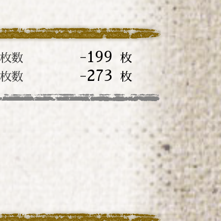
-199
枚数
枚
-273
枚数
枚