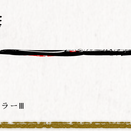
店
ラーⅢ