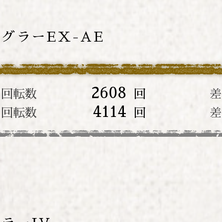
グラーEX-AE
2608
回転数
回
差
4114
回転数
回
差